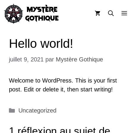
Aller
au
M
contenu
Hello world!
juillet 9, 2021
par
Mystère Gothique
Welcome to WordPress. This is your first
post. Edit or delete it, then start writing!
Catégories
Uncategorized
1 réflexion au sujet de