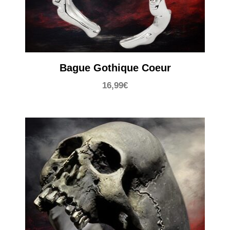
Bague Gothique Coeur
16,99
€