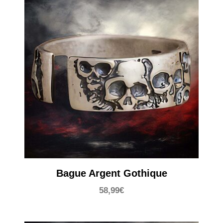
Bague Argent Gothique
58,99
€