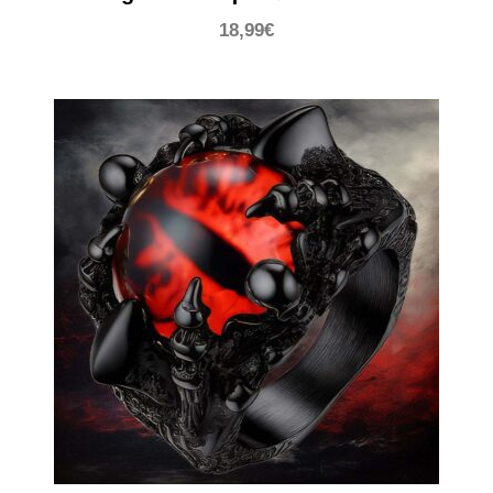
18,99
€