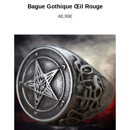
Bague Gothique Œil Rouge
48,99
€