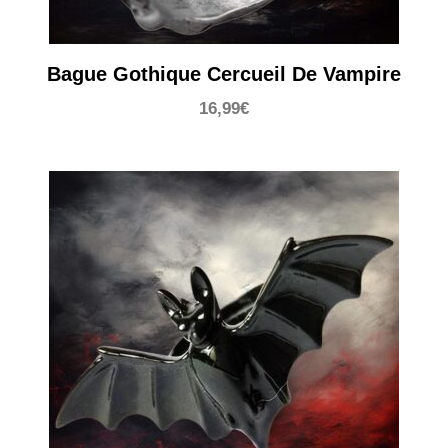
Bague Gothique Cercueil De Vampire
16,99
€