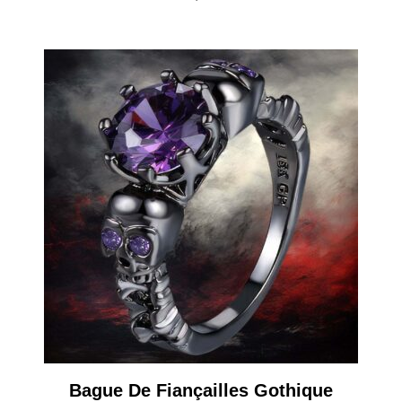
Bague De Fiançailles Gothique