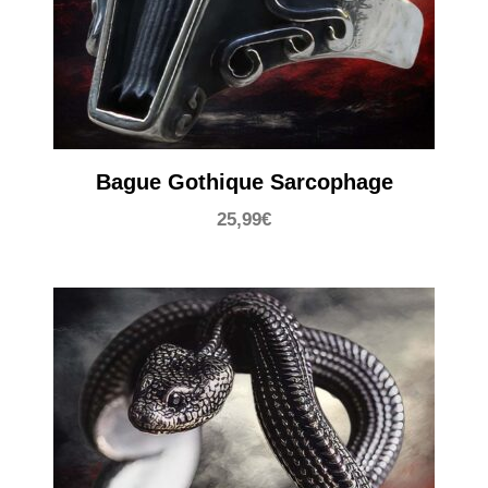
Bague Gothique Sarcophage
25,99
€