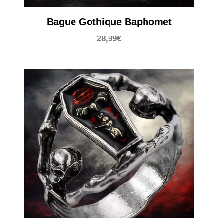
Bague Gothique Baphomet
28,99
€