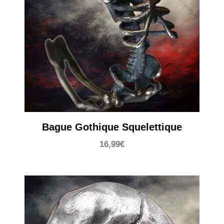
Bague Gothique Squelettique
16,99
€