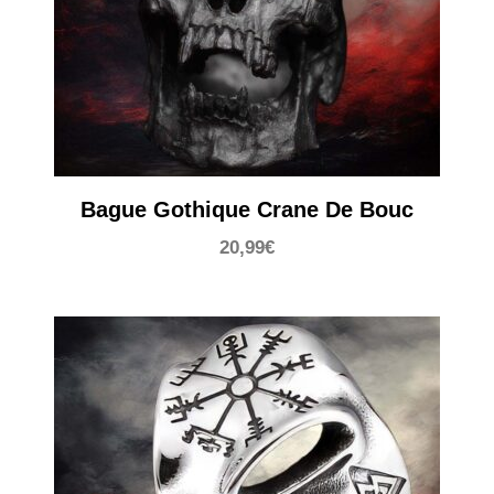
Bague Gothique Crane De Bouc
20,99
€