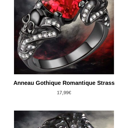
Anneau Gothique Romantique Strass
17,99
€