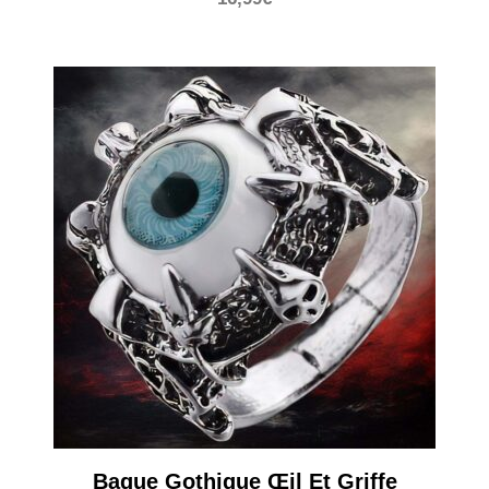
Bague Gothique Œil Et Griffe