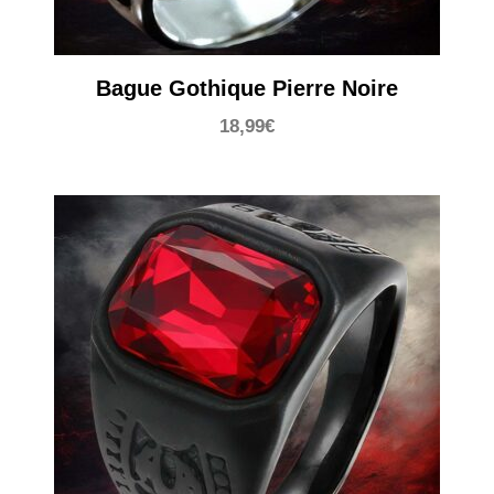
Bague Gothique Pierre Noire
18,99
€