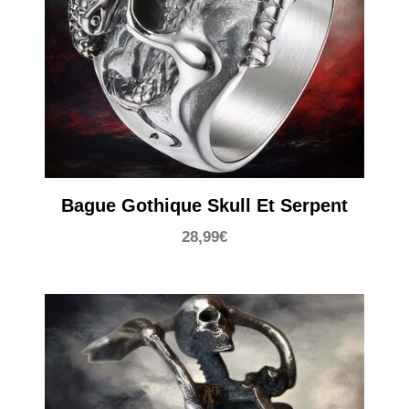
Bague Gothique Skull Et Serpent
28,99
€