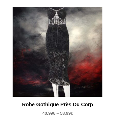
Robe Gothique Près Du Corp
40,99
€
–
58,99
€