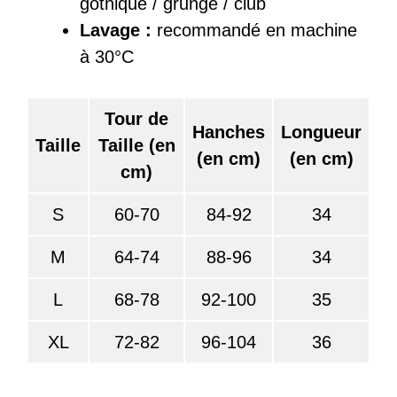
gothique / grunge / club
Lavage :
recommandé en machine
à 30°C
Tour de
Hanches
Longueur
Taille
Taille (en
(en cm)
(en cm)
cm)
S
60-70
84-92
34
M
64-74
88-96
34
L
68-78
92-100
35
XL
72-82
96-104
36