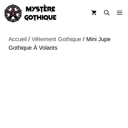
Aller
au
M
contenu
Accueil
/
Vêtement Gothique
/ Mini Jupe
Gothique À Volants