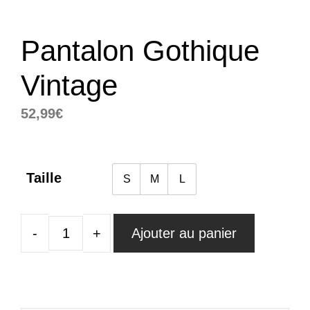
Pantalon Gothique
Vintage
52,99
€
Taille
S
M
L
Ajouter au panier
quantité
de
Pantalon
Gothique