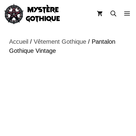
Aller
au
M
contenu
Accueil
/
Vêtement Gothique
/ Pantalon
Gothique Vintage