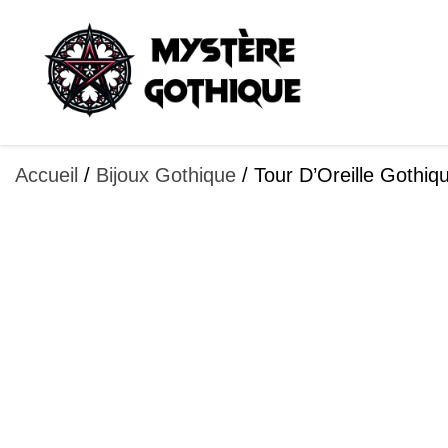
Aller
au
contenu
Accueil
/
Bijoux Gothique
/ Tour D’Oreille Gothiq