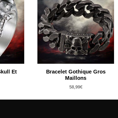
kull Et
Bracelet Gothique Gros
Maillons
58,99
€