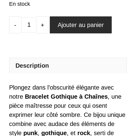
En stock
Ajouter au panier
quantité
de
Bracelet
Gothique
à
Description
Chaines
Plongez dans l’obscurité élégante avec
notre
Bracelet Gothique à Chaînes
, une
pièce maîtresse pour ceux qui osent
exprimer leur côté sombre. Ce bijou unique
combine avec audace des éléments de
style
punk
,
gothique
, et
rock
, serti de