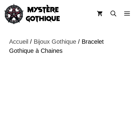
Aller
au
M
contenu
Accueil
/
Bijoux Gothique
/ Bracelet
Gothique à Chaines